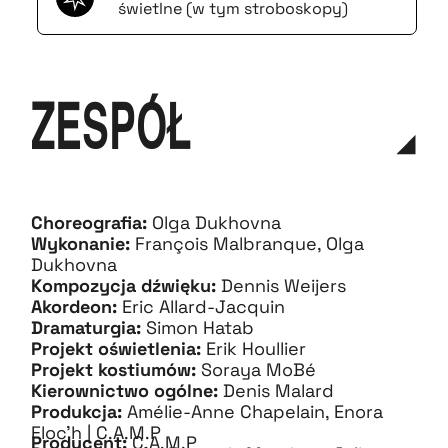
świetlne (w tym stroboskopy)
ZESPÓŁ
Choreografia:
Olga Dukhovna
Wykonanie:
François Malbranque, Olga
Dukhovna
Kompozycja dźwięku:
Dennis Weijers
Akordeon:
Eric Allard-Jacquin
Dramaturgia:
Simon Hatab
Projekt oświetlenia:
Erik Houllier
Projekt kostiumów:
Soraya MoBé
Kierownictwo ogólne:
Denis Malard
Produkcja:
Amélie-Anne Chapelain, Enora
Floc’h | C.A.M.P
Producent:
C.A.M.P