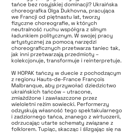
tańce bez rosyjskiej dominacji? Ukraińska
choreografka Olga Dukhovna, pracująca
we Francji od piętnastu lat, tworzy
fizyczne choreografie, w których
neutralność ruchu współgra z silnym
ładunkiem politycznym. W swojej pracy
artystycznej za pomocą narzędzi
choreograficznych przetwarza taniec tak,
jak inni przetwarzają przedmioty –
kolekcjonuje, transformuje i reinterpretuje.
W HOPAK tańczy w duecie z pochodzącym
z regionu Hauts-de-France François
Malbranque, aby przywołać dziedzictwo
ukraińskich tańców – utracone,
zmiażdżone i zawłaszczone przez
wieloletni reżim sowiecki. Performerzy
odzyskują własność tego spektakularnego
i zadziornego tańca, znanego z wirtuozerii,
odrzucając utarte schematy związane z
folklorem. Tupiąc, skacząc i ślizgając się na