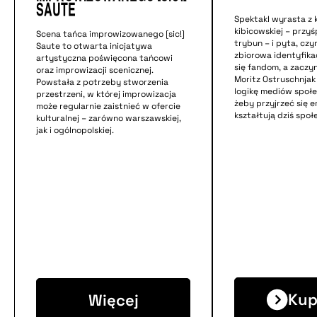
Saute
Spektakl wyrasta z 
kibicowskiej – przyś
Scena tańca improwizowanego [sic!]
trybun – i pyta, czy
Saute to otwarta inicjatywa
zbiorowa identyfika
artystyczna poświęcona tańcowi
się fandom, a zaczy
oraz improwizacji scenicznej.
Moritz Ostruschnjak
Powstała z potrzeby stworzenia
logikę mediów społ
przestrzeni, w której improwizacja
żeby przyjrzeć się 
może regularnie zaistnieć w ofercie
kształtują dziś spo
kulturalnej – zarówno warszawskiej,
jak i ogólnopolskiej.
Kup
Więcej