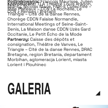
Podziękowania:
François Maurisse, Julien
Koproducent:
TLA Théâtre Louis Aragon,
Monty, Nicolas Marie, FAIR-E Collective –
Mille Plateaux – CCN La Rochelle, Le
CCN z Rennes i Bretanii
Triangle – Cité de la danse Rennes,
Chorège CDCN Falaise Normandie,
International Meetings of Seine-Saint-
Denis, La Maison danse CDCN Uzès Gard
Occitanie, Le Petit Écho de la Mode
Partnerzy:
Caisse des dépôts et
consignation, Théâtre de Vanves, Le
Triangle – Cité de la danse Rennes, DRAC
Bretagne, region Bretania, departament
Morbihan, aglomeracja Lorient, miasta
Lorient i Plouhinec
galeria