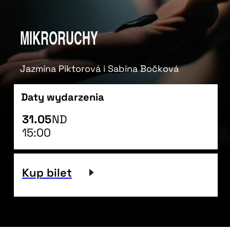
Mikroruchy
Jazmína Piktorová i Sabina Bočková
Daty wydarzenia
31.05
ND
15:00
Kup bilet