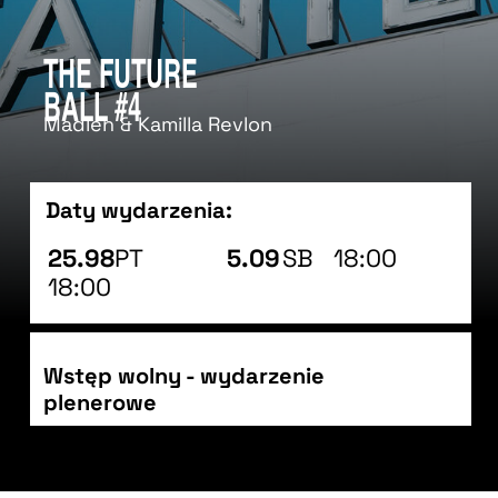
The Future
Ball #4
Madlen & Kamilla Revlon
Daty wydarzenia:
25.98
PT
5.09
SB
18:00
18:00
Wstęp wolny - wydarzenie
plenerowe