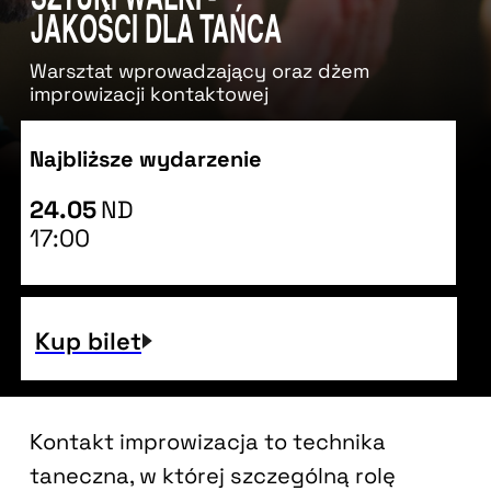
JAKOŚCI DLA TAŃCA
Warsztat wprowadzający oraz dżem
improwizacji kontaktowej
Najbliższe wydarzenie
24.05
ND
17:00
Kup bilet
Kup bilet
Kup bilet
luty
marzec
Kontakt improwizacja to technika
taneczna, w której szczególną rolę