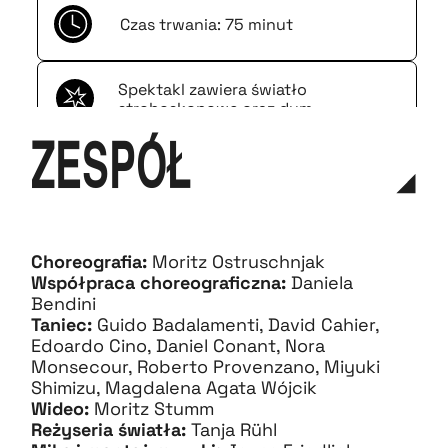
Czas trwania: 75 minut
Spektakl zawiera światło
stroboskopowe oraz dym.
ZESPÓŁ
Spektakl rekomendowany dla
widzów od 12 roku życia.
Spektakl zawiera elementy
głośnych dźwięków i muzyki.
Choreografia:
Moritz Ostruschnjak
Współpraca choreograficzna:
Daniela
Bendini
Taniec:
Guido Badalamenti, David Cahier,
Edoardo Cino, Daniel Conant, Nora
Monsecour, Roberto Provenzano, Miyuki
Shimizu, Magdalena Agata Wójcik
Wideo:
Moritz Stumm
Reżyseria światła:
Tanja Rühl