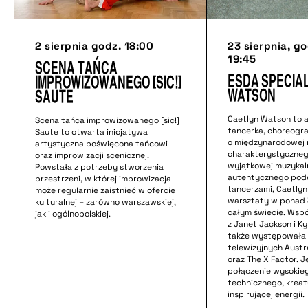
2 sierpnia godz. 18:00
23 sierpnia, go
19:45
Scena tańca
ESDA SPECIA
improwizowanego [sic!]
WATSON
Saute
Caetlyn Watson to a
Scena tańca improwizowanego [sic!]
tancerka, choreogra
Saute to otwarta inicjatywa
o międzynarodowej 
artystyczna poświęcona tańcowi
charakterystycznego
oraz improwizacji scenicznej.
wyjątkowej muzykaln
Powstała z potrzeby stworzenia
autentycznego pode
przestrzeni, w której improwizacja
tancerzami, Caetlyn
może regularnie zaistnieć w ofercie
warsztaty w ponad 
kulturalnej – zarówno warszawskiej,
całym świecie. Wspó
jak i ogólnopolskiej.
z Janet Jackson i Ky
także występowała
telewizyjnych Austra
oraz The X Factor. Je
połączenie wysokie
technicznego, kreat
inspirującej energii.