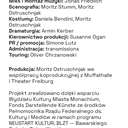
Miks i montaż muzyki:
Jonas Friedlich
Scenografia:
Moritz Stumm, Moritz
Ostruschnjak
Kostiumy:
Daniela Bendini, Moritz
Ostruschnjak
Dramaturgia:
Armin Kerber
Kierownictwo produkcji:
Susanne Ogan
PR / promocja:
Simone Lutz
Administracja:
transmissions
Touring:
Oliver Chrzanowski
Produkcja:
Moritz Ostruschnjak we
współpracy koprodukcyjnej z Muffathalle
i Theater Freiburg
Projekt zrealizowano dzięki wsparciu
Wydziału Kultury Miasta Monachium,
Fonds Darstellende Künste ze środków
Pełnomocnika Rządu Federalnego ds.
Kultury i Mediów w ramach programu
NEUSTART KULTUR, BLZT — Bawarskiego