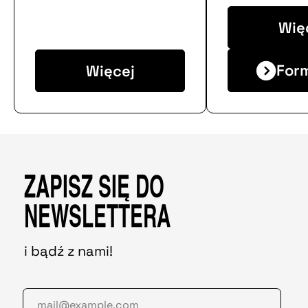
Wię
For
Więcej
ZAPISZ SIĘ DO
NEWSLETTERA
i bądź z nami!