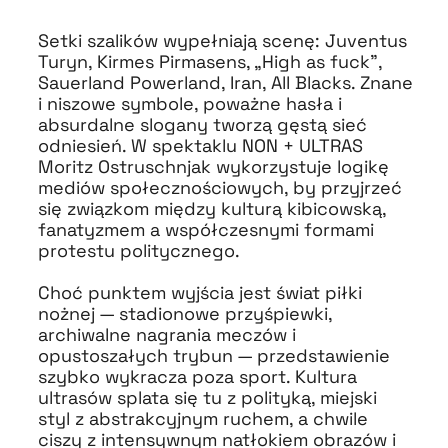
Setki szalików wypełniają scenę: Juventus
Turyn, Kirmes Pirmasens, „High as fuck”,
Sauerland Powerland, Iran, All Blacks. Znane
i niszowe symbole, poważne hasła i
absurdalne slogany tworzą gęstą sieć
odniesień. W spektaklu NON + ULTRAS
Moritz Ostruschnjak wykorzystuje logikę
mediów społecznościowych, by przyjrzeć
się związkom między kulturą kibicowską,
fanatyzmem a współczesnymi formami
protestu politycznego.
Choć punktem wyjścia jest świat piłki
nożnej — stadionowe przyśpiewki,
archiwalne nagrania meczów i
opustoszałych trybun — przedstawienie
szybko wykracza poza sport. Kultura
ultrasów splata się tu z polityką, miejski
styl z abstrakcyjnym ruchem, a chwile
ciszy z intensywnym natłokiem obrazów i